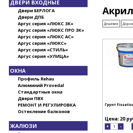
ДВЕРИ ВХОДНЫЕ
Акрил
Двери БЕРЛОГА
Двери ДПБ
Аргус серия «ЛЮКС 3К»
Дешевле
Доро
Аргус серия «ЛЮКС ПРО 3К»
Аргус серия «ЛЮКС АС»
Аргус серия «ЛЮКС»
Аргус серия «СТИЛЬ»
Аргус серия «УЛИЦА»
ОКНА
Профиль Rehau
Алюминий Provedal
Стандартные окна
Двери ПВХ
РЕМОНТ И РЕГУЛИРОВКА
Грунт Fissativ
Остекление балконов
Цена: 20 ру
ЖАЛЮЗИ
+
-