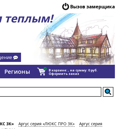
Вызов замерщика
 теплым!
щение
Регионы
В корзине:
,
на сумму:
0
руб.
Оформить заказ
КС 3К»
Аргус серия «ЛЮКС ПРО 3К»
Аргус серия