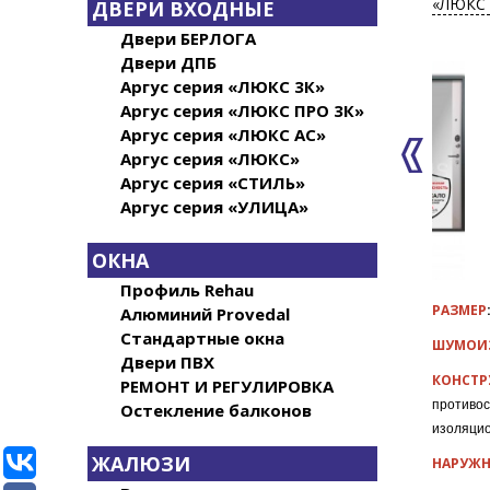
«ЛЮКС 
ДВЕРИ ВХОДНЫЕ
Двери БЕРЛОГА
Двери ДПБ
Аргус серия «ЛЮКС 3К»
Аргус серия «ЛЮКС ПРО 3К»
Аргус серия «ЛЮКС АС»
Аргус серия «ЛЮКС»
Аргус серия «СТИЛЬ»
Аргус серия «УЛИЦА»
ОКНА
Профиль Rehau
РАЗМЕР
Алюминий Provedal
Стандартные окна
ШУМОИ
Двери ПВХ
КОНСТР
РЕМОНТ И РЕГУЛИРОВКА
противо
Остекление балконов
изоляцио
ЖАЛЮЗИ
НАРУЖН