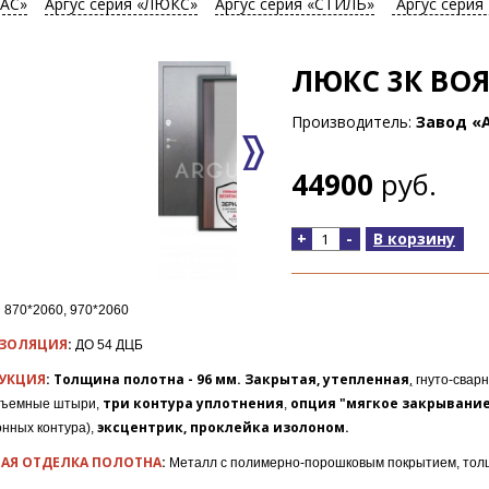
АС»
Аргус серия «ЛЮКС»
Аргус серия «СТИЛЬ»
Аргус серия
ЛЮКС 3К ВО
Производитель:
Завод «А
44900
руб.
+
-
В корзину
:
870*2060, 970*2060
ЗОЛЯЦИЯ
:
ДО 54 ДЦБ
УКЦИЯ
: Толщина полотна - 96 мм. Закрытая, утепленная
,
гнуто-свар
три контура уплотнения
опция "мягкое закрывание
съемные штыри,
,
эксцентрик, проклейка изолоном.
нных контура),
АЯ ОТДЕЛКА ПОЛОТНА
:
Металл с полимерно-порошковым покрытием, толщи