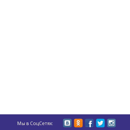
Мы в СоцСетях: