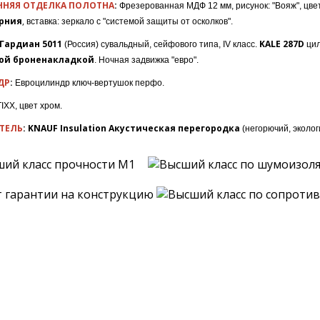
ННЯЯ ОТДЕЛКА ПОЛОТНА
:
Фрезерованная МДФ 12 мм, рисунок: "Вояж", цвет
рния
,
вставка: зеркало с "системой защиты от осколков".
 Гардиан 5011
KALE 287D
(Россия) сувальдный, сейфового типа, IV класс.
цил
ной броненакладкой
. Ночная задвижка "евро".
ДР
:
Евроцилиндр ключ-вертушок перфо.
TIXX, цвет хром.
ТЕЛЬ
: KNAUF Insulation Акустическая перегородка
(негорючий, эколог