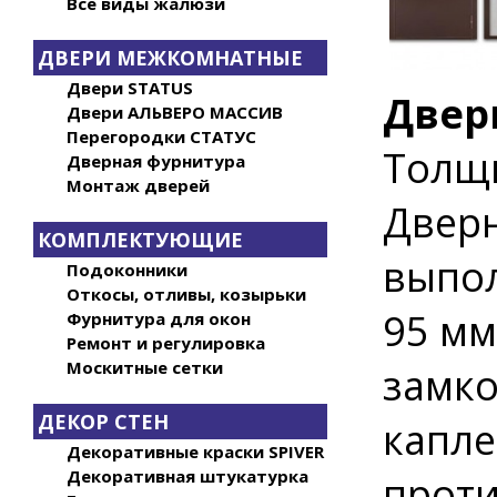
Все виды жалюзи
ДВЕРИ МЕЖКОМНАТНЫЕ
Двери STATUS
Двер
Двери АЛЬВЕРО МАССИВ
Перегородки СТАТУС
Толщи
Дверная фурнитура
Монтаж дверей
Дверн
КОМПЛЕКТУЮЩИЕ
выпол
Подоконники
Откосы, отливы, козырьки
95 мм
Фурнитура для окон
Ремонт и регулировка
Москитные сетки
замко
ДЕКОР СТЕН
капл
Декоративные краски SPIVER
Декоративная штукатурка
прот