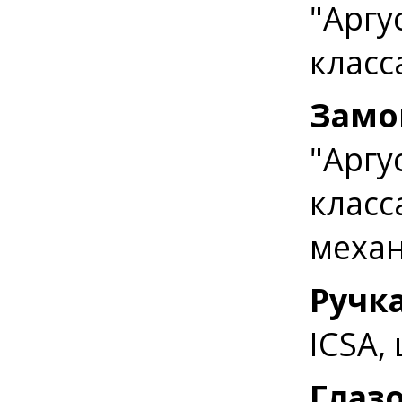
"Аргу
класс
Замо
"Аргу
класс
механ
Ручк
ICSA,
Глаз