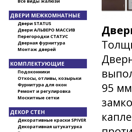
Все виды жалюзи
ДВЕРИ МЕЖКОМНАТНЫЕ
Двери STATUS
Двер
Двери АЛЬВЕРО МАССИВ
Перегородки СТАТУС
Толщи
Дверная фурнитура
Монтаж дверей
Дверн
КОМПЛЕКТУЮЩИЕ
выпол
Подоконники
Откосы, отливы, козырьки
95 мм
Фурнитура для окон
Ремонт и регулировка
Москитные сетки
замко
ДЕКОР СТЕН
капл
Декоративные краски SPIVER
Декоративная штукатурка
прот