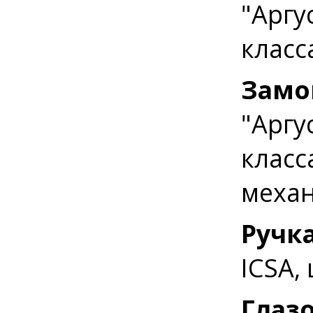
"Аргу
класс
Замо
"Аргу
класс
механ
Ручк
ICSA,
Глаз