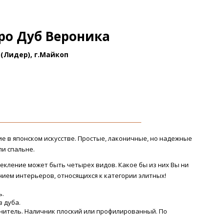
ро Дуб Вероника
(Лидер), г.Майкоп
 в японском искусстве. Простые, лаконичные, но надежные
ли спальне.
екление может быть четырех видов. Какое бы из них Вы ни
ием интерьеров, относящихся к категории элитных!
ь.
з дуба.
нитель. Наличник плоский или профилированный. По