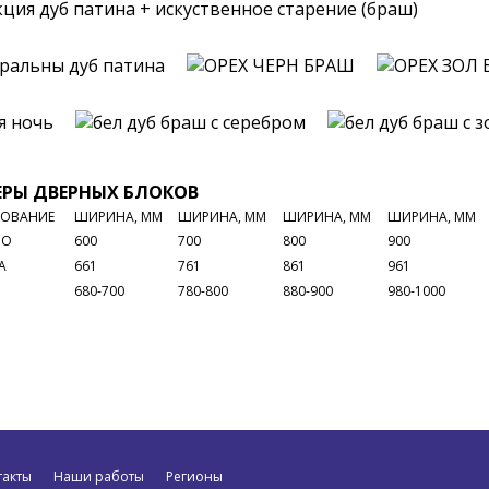
ция дуб патина + искуственное старение (браш)
РЫ ДВЕРНЫХ БЛОКОВ
ОВАНИЕ
ШИРИНА, ММ
ШИРИНА, ММ
ШИРИНА, ММ
ШИРИНА, ММ
НО
600
700
800
900
А
661
761
861
961
680-700
780-800
880-900
980-1000
такты
Наши работы
Регионы