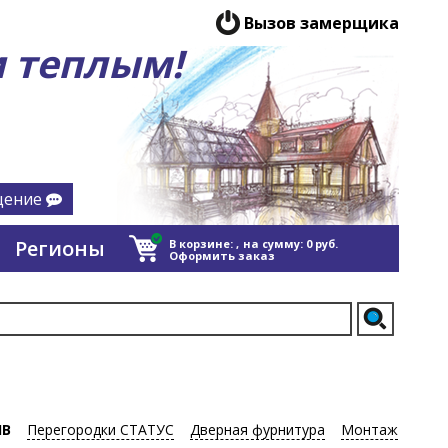
Вызов замерщика
 теплым!
щение
Регионы
В корзине:
,
на сумму:
0
руб.
Оформить заказ
ИВ
Перегородки СТАТУС
Дверная фурнитура
Монтаж