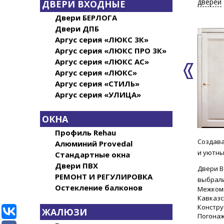
дверей
ДВЕРИ ВХОДНЫЕ
Двери БЕРЛОГА
Двери ДПБ
Аргус серия «ЛЮКС 3К»
Аргус серия «ЛЮКС ПРО 3К»
Аргус серия «ЛЮКС АС»
Аргус серия «ЛЮКС»
Аргус серия «СТИЛЬ»
Аргус серия «УЛИЦА»
ОКНА
Профиль Rehau
Создава
Алюминий Provedal
и уютны
Стандартные окна
Двери ПВХ
Двери В
РЕМОНТ И РЕГУЛИРОВКА
выбрали
Остекление балконов
Межкомн
Кавказс
Констру
ЖАЛЮЗИ
Погонаж