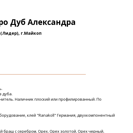
ро Дуб Александра
(Лидер), г.Майкоп
ь.
з дуба.
нитель. Наличник плоский или профилированный. По
борудование, клей "Ranakoll" Германия, двухкомпонентный
ый браш с серебром, Орех, Орех золотой, Орех черный,