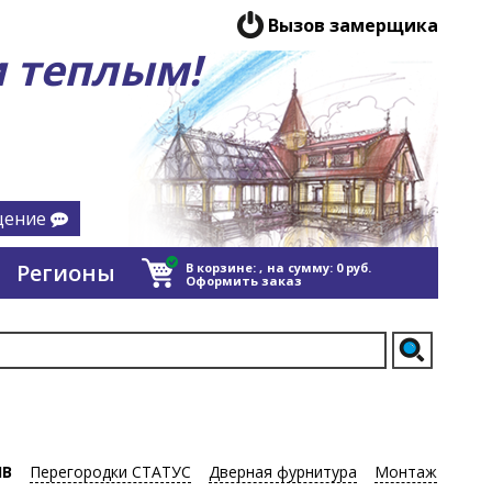
Вызов замерщика
 теплым!
щение
Регионы
В корзине:
,
на сумму:
0
руб.
Оформить заказ
ИВ
Перегородки СТАТУС
Дверная фурнитура
Монтаж