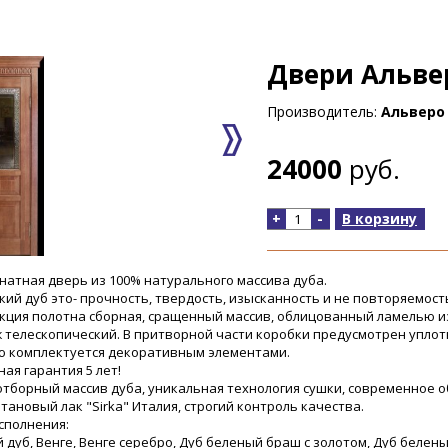
Двери Альве
Производитель:
Альверо 
24000
руб.
+
-
В корзину
атная дверь из 100% натурального массива дуба.
кий дуб это- прочность, твердость, изысканность и не повторяемост
кция полотна сборная, сращенный массив, облицованный ламелью и
 телескопический. В притворной части коробки предусмотрен уплот
 комплектуется декоративным элементами.
ая гарантия 5 лет!
отборный массив дуба, уникальная технология сушки, современное о
тановый лак "Sirka" Италия, строгий контроль качества.
сполнения:
 дуб, Венге, Венге серебро, Дуб беленый браш с золотом, Дуб белен