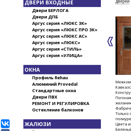
дверей
ДВЕРИ ВХОДНЫЕ
Двери БЕРЛОГА
Двери ДПБ
Аргус серия «ЛЮКС 3К»
Аргус серия «ЛЮКС ПРО 3К»
Аргус серия «ЛЮКС АС»
Аргус серия «ЛЮКС»
Аргус серия «СТИЛЬ»
Аргус серия «УЛИЦА»
ОКНА
Профиль Rehau
Межкомн
Алюминий Provedal
Кавказс
Стандартные окна
Констру
Двери ПВХ
Погонаж
желанию
РЕМОНТ И РЕГУЛИРОВКА
Фабричн
Остекление балконов
Только 
полиуре
ЖАЛЮЗИ
Цвета и
Беленый