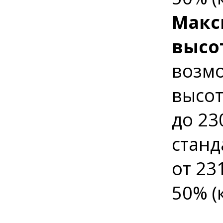
Макс
высо
возмо
высот
до 23
станд
от 23
50% (