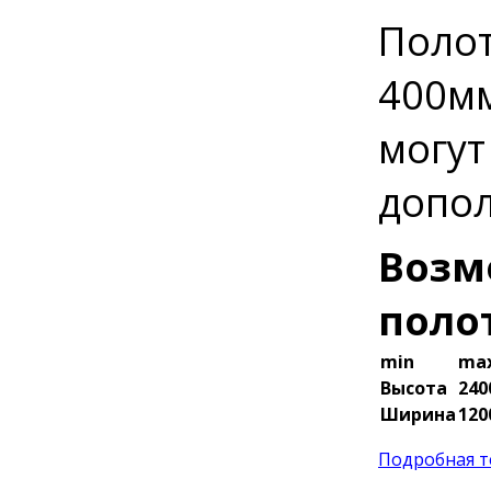
Полот
400мм
могут
допол
Возм
поло
min
ma
Высота
24
Ширина
12
Подробная т