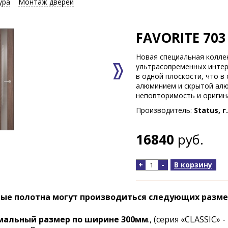
ура
Монтаж дверей
FAVORITE 703
Новая специальная колле
ультрасовременных интер
в одной плоскости, что в
алюминием и скрытой алю
неповторимость и оригин
Производитель:
Status, 
16840
руб.
+
-
В корзину
ые полотна могут производиться следующих разме
альный размер по ширине
300мм
., (серия «CLASSIC» -