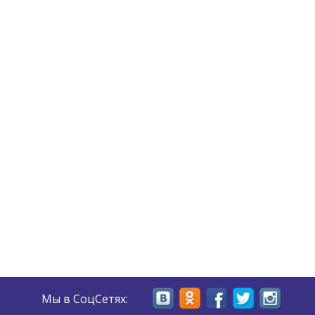
Мы в СоцСетях: