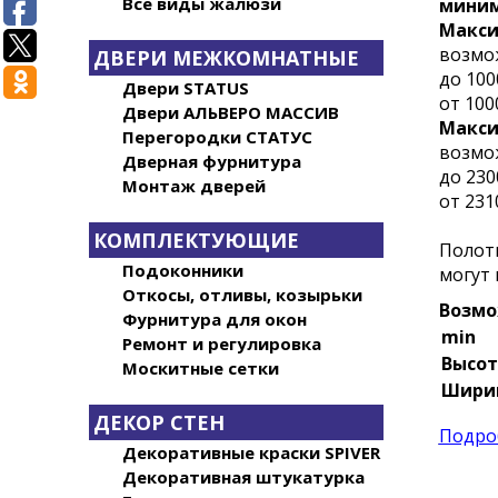
Все виды жалюзи
миним
Макси
возмож
ДВЕРИ МЕЖКОМНАТНЫЕ
до 100
Двери STATUS
от 100
Двери АЛЬВЕРО МАССИВ
Макси
Перегородки СТАТУС
возмож
Дверная фурнитура
до 230
Монтаж дверей
от 231
КОМПЛЕКТУЮЩИЕ
Полотн
Подоконники
могут 
Откосы, отливы, козырьки
Возмо
Фурнитура для окон
min
Ремонт и регулировка
Высот
Москитные сетки
Шири
ДЕКОР СТЕН
Подро
Декоративные краски SPIVER
Декоративная штукатурка