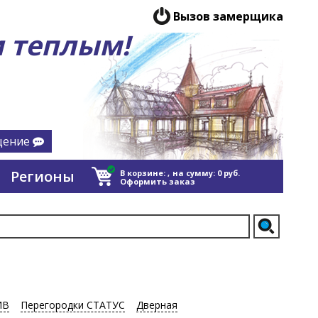
Вызов замерщика
 теплым!
щение
Регионы
В корзине:
,
на сумму:
0
руб.
Оформить заказ
ИВ
Перегородки СТАТУС
Дверная