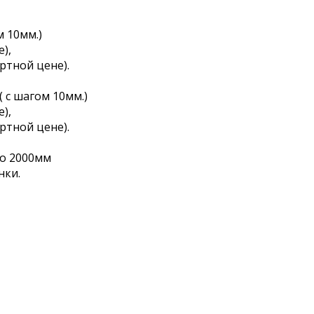
м 10мм.)
е),
ртной цене).
 с шагом 10мм.)
е),
ртной цене).
до 2000мм
нки.