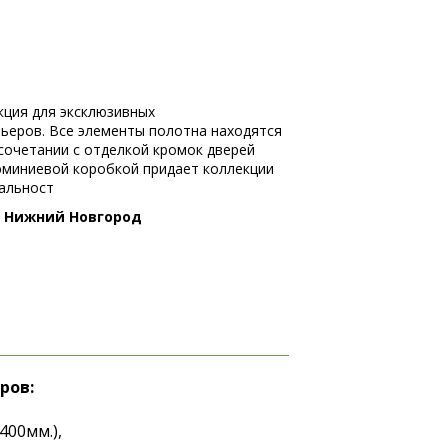
кция для эксклюзивных
ьеров. Все элементы полотна находятся
 сочетании с отделкой кромок дверей
миниевой коробкой придает коллекции
альност
г. Нижний Новгород
ров:
 400мм.),