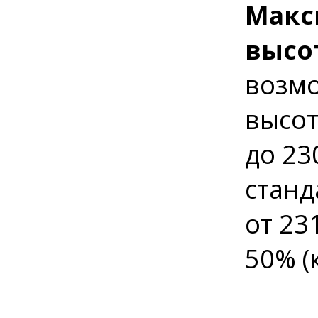
Макс
высо
возмо
высот
до 23
станд
от 23
50% (