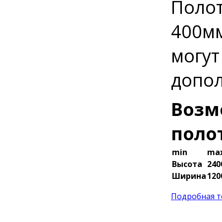
Полот
400мм
могут
допол
Возм
поло
min
ma
Высота
24
Ширина
12
Подробная т