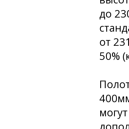
до 23
станд
от 23
50% (
Полот
400мм
могут
допол