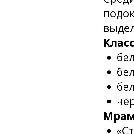
подок
выдел
Клас
бел
бе
бе
че
Мрам
«Ст