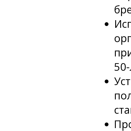
бр
Ис
ор
пр
50-
Ус
по
ста
Про