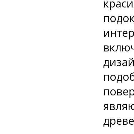
краси
подок
интер
включ
дизай
подоб
повер
являю
древе