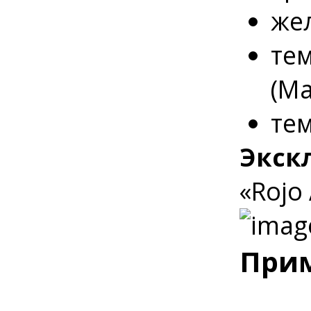
жел
тем
(Ма
тем
Экск
«Rojo 
Прим