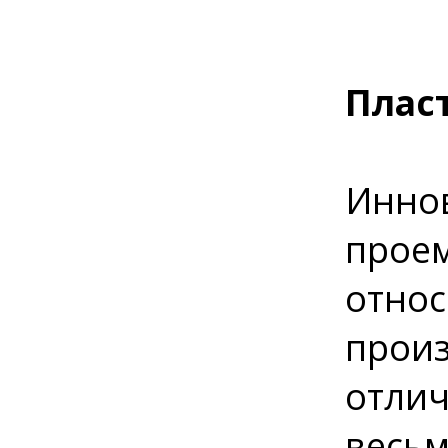
Плас
Иннов
проем
относ
произ
отлич
весьм