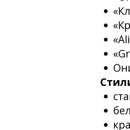
«Кл
«Кр
«Al
«Gr
Он
Стил
ста
бел
кра