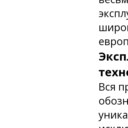
экспл
широк
европ
Эксп
техн
Вся п
обозн
уника