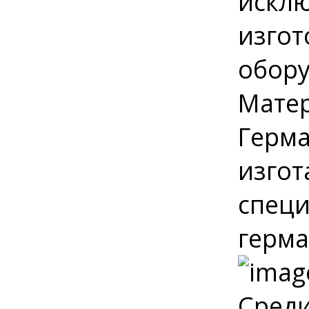
исклю
изго
обору
Матер
Герма
изгот
специ
герма
Среди