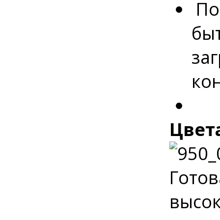
По
бы
за
ко
Цвет
Готов
высок