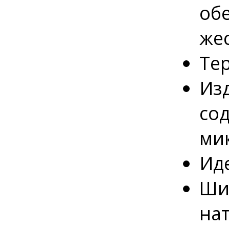
об
же
Тер
Из
со
ми
Ид
Ши
на