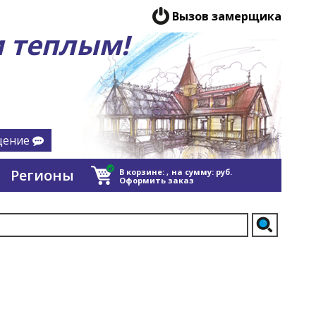
Вызов замерщика
 теплым!
щение
Регионы
В корзине:
,
на сумму:
руб.
Оформить заказ