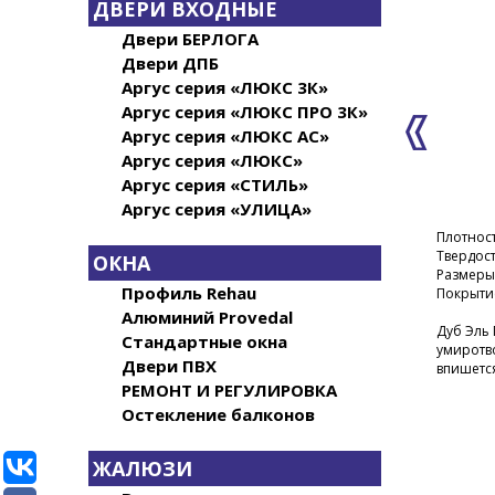
ДВЕРИ ВХОДНЫЕ
Двери БЕРЛОГА
Двери ДПБ
Аргус серия «ЛЮКС 3К»
Аргус серия «ЛЮКС ПРО 3К»
Аргус серия «ЛЮКС АС»
Аргус серия «ЛЮКС»
Аргус серия «СТИЛЬ»
Аргус серия «УЛИЦА»
Плотност
Твердост
ОКНА
Размеры
Профиль Rehau
Покрытие
Алюминий Provedal
Дуб Эль 
Стандартные окна
умиротво
Двери ПВХ
впишется
РЕМОНТ И РЕГУЛИРОВКА
Остекление балконов
ЖАЛЮЗИ