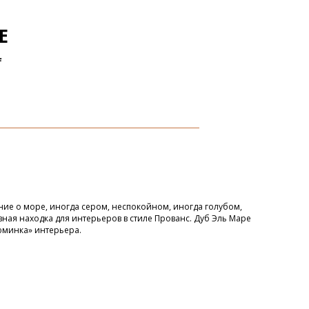
Е
f
ние о море, иногда сером, неспокойном, иногда голубом,
ная находка для интерьеров в стиле Прованс. Дуб Эль Маре
зюминка» интерьера.