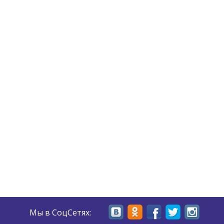
Мы в СоцСетях: