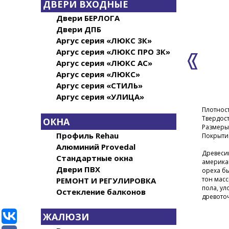
ДВЕРИ ВХОДНЫЕ
Двери БЕРЛОГА
Двери ДПБ
Аргус серия «ЛЮКС 3К»
Аргус серия «ЛЮКС ПРО 3К»
Аргус серия «ЛЮКС АС»
Аргус серия «ЛЮКС»
Аргус серия «СТИЛЬ»
Аргус серия «УЛИЦА»
Плотност
Твердост
ОКНА
Размеры:
Профиль Rehau
Покрытие
Алюминий Provedal
Древесин
Стандартные окна
америка
Двери ПВХ
ореха бы
тон масс
РЕМОНТ И РЕГУЛИРОВКА
пола, ул
Остекление балконов
древото
ЖАЛЮЗИ