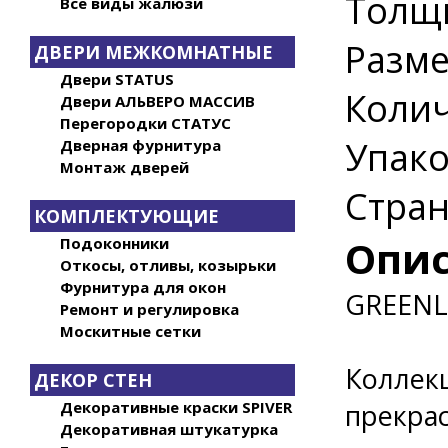
Толщи
Все виды жалюзи
Разме
ДВЕРИ МЕЖКОМНАТНЫЕ
Двери STATUS
Колич
Двери АЛЬВЕРО МАССИВ
Перегородки СТАТУС
Упако
Дверная фурнитура
Монтаж дверей
Стран
КОМПЛЕКТУЮЩИЕ
Опи
Подоконники
Откосы, отливы, козырьки
Фурнитура для окон
GREENLi
Ремонт и регулировка
Москитные сетки
Коллек
ДЕКОР СТЕН
Декоративные краски SPIVER
прекра
Декоративная штукатурка