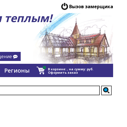
Вызов замерщика
 теплым!
щение
Регионы
В корзине:
,
на сумму:
руб.
Оформить заказ