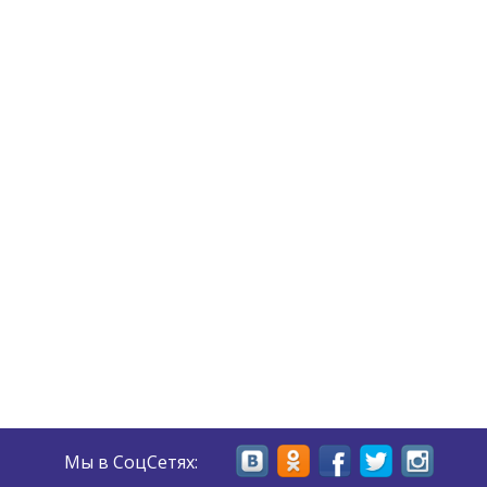
Мы в СоцСетях: