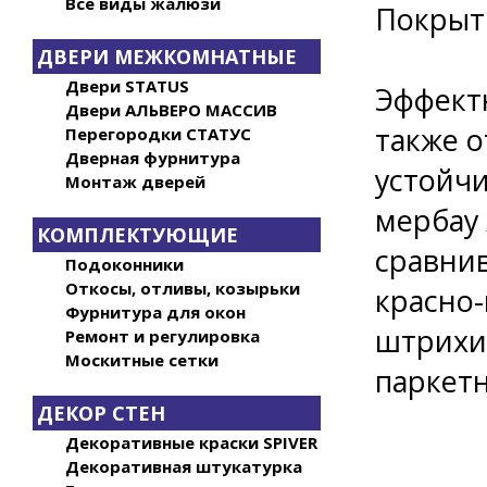
Все виды жалюзи
Покрыти
ДВЕРИ МЕЖКОМНАТНЫЕ
Двери STATUS
Эффект
Двери АЛЬВЕРО МАССИВ
также 
Перегородки СТАТУС
Дверная фурнитура
устойч
Монтаж дверей
мербау 
КОМПЛЕКТУЮЩИЕ
сравни
Подоконники
Откосы, отливы, козырьки
красно-
Фурнитура для окон
штрихи 
Ремонт и регулировка
Москитные сетки
паркетн
ДЕКОР СТЕН
Декоративные краски SPIVER
Декоративная штукатурка