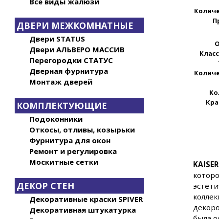
Все виды жалюзи
Количе
П
ДВЕРИ МЕЖКОМНАТНЫЕ
Двери STATUS
О
Двери АЛЬВЕРО МАССИВ
Клас
Перегородки СТАТУС
Дверная фурнитура
Количе
Монтаж дверей
Ко
Кра
КОМПЛЕКТУЮЩИЕ
Подоконники
Откосы, отливы, козырьки
Фурнитура для окон
Ремонт и регулировка
Москитные сетки
KAISER
которо
ДЕКОР СТЕН
эстети
колле
Декоративные краски SPIVER
декоро
Декоративная штукатурка
была о