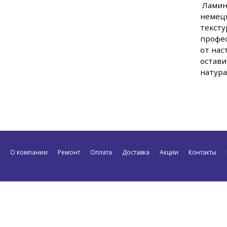
Лами
немецк
тексту
профес
от нас
остав
натура
О компании
Ремонт
Оплата
Доставка
Акции
Контакты