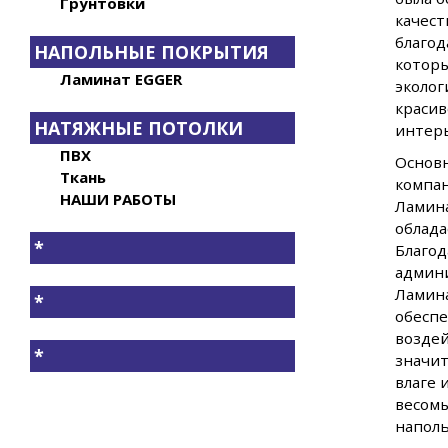
Грунтовки
качест
благод
НАПОЛЬНЫЕ ПОКРЫТИЯ
которы
Ламинат EGGER
эколог
красив
НАТЯЖНЫЕ ПОТОЛКИ
интер
ПВХ
Основ
Ткань
компа
НАШИ РАБОТЫ
Ламина
облада
*
Благод
админ
Ламина
*
обесп
воздей
*
значит
влаге 
весомы
напол