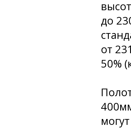
высот
до 23
станд
от 23
50% (
Полот
400мм
могут